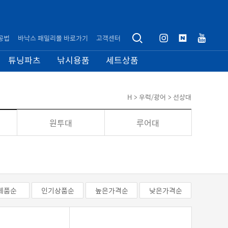
공법
바낙스 패밀리몰 바로가기
고객센터
튜닝파츠
낚시용품
세트상품
H
> 우럭/광어
> 선상대
원투대
루어대
제품순
인기상품순
높은가격순
낮은가격순