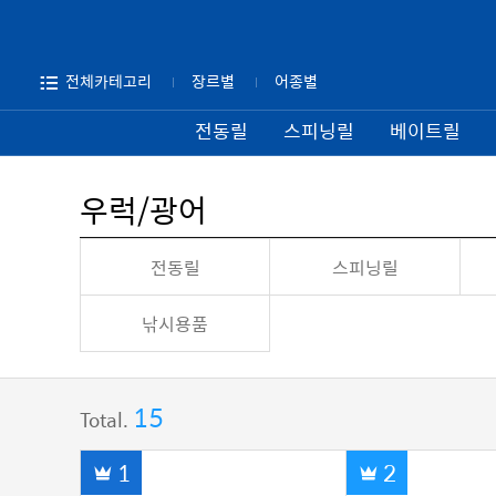
전체카테고리
장르별
어종별
전동릴
스피닝릴
베이트릴
우럭/광어
전동릴
스피닝릴
낚시용품
15
Total.
1
2