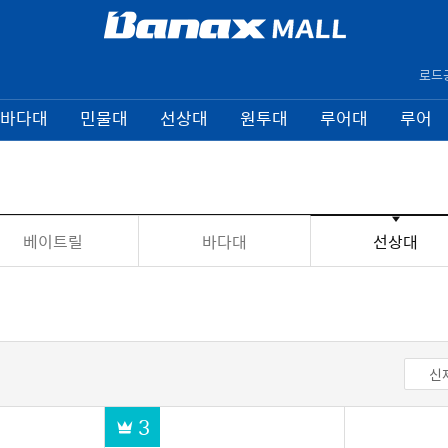
로드
바다대
민물대
선상대
원투대
루어대
루어
베이트릴
바다대
선상대
신
3