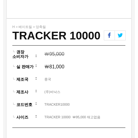
H > 베이트릴 > 양축릴
TRACKER 10000
권장
￦
95,000
:
소비자가
:
￦
81,000
실 판매가
:
제조국
중국
:
제조사
(주)바낙스
:
코드번호
TRACKER10000
:
사이즈
TRACKER 10000 ￦95,000 재고없음